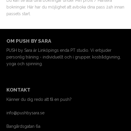
Du kan se alla dina bokningar under Min profil / Hantera
bokningar. Här har du möjlighet att avboka dina pass 24h innan
passets start.
OM PUSH BY SARA
PUSH by Sara är Linköpings enda PT studio. Vi erbjuder
personlig träning - individuellt och i grupper, kostrådgivning,
yoga och spinning.
KONTAKT
Känner du dig redo att få en push?
info@pushbysara.se
Bangårdsgatan 6a