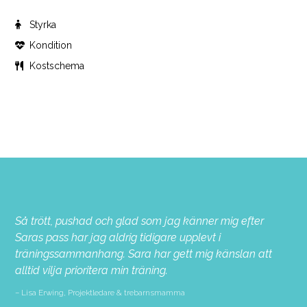
Styrka
Kondition
Kostschema
Så trött, pushad och glad som jag känner mig efter
Saras pass har jag aldrig tidigare upplevt i
träningssammanhang. Sara har gett mig känslan att
alltid vilja prioritera min träning.
Lisa Erwing, Projektledare & trebarnsmamma