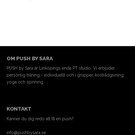
OM PUSH BY SARA
PUSH by Sara är Linköpings enda PT studio. Vi erbjuder
personlig träning - individuellt och i grupper, kostrådgivning,
yoga och spinning.
KONTAKT
Känner du dig redo att få en push?
info@pushbysara.se