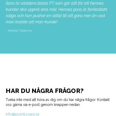
Sara är världens bästa PT som gör allt för att hennes
kunder ska uppnå sina mål. Hennes pass är fantastiskt
roliga och hon pushar en alltid till att göra mer än vad
man trodde att man kunde!
Matilda Tjädermo
HAR DU NÅGRA FRÅGOR?
Tveka inte med att höra av dig om du har några frågor. Kontakt
oss gärna via e-post genom knappen nedan.
info@pushbysara.se