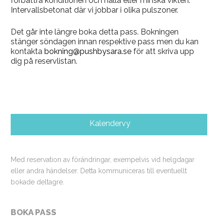
förbättra konditionen och hålla eller minska vikten.
Intervallsbetonat där vi jobbar i olika pulszoner.
Det går inte längre boka detta pass. Bokningen
stänger söndagen innan respektive pass men du kan
kontakta
bokning@pushbysara.se
för att skriva upp
dig på reservlistan.
Kalendervy
Med reservation av förändringar, exempelvis vid helgdagar
eller andra händelser. Detta kommuniceras till eventuellt
bokade deltagre.
BOKA PASS