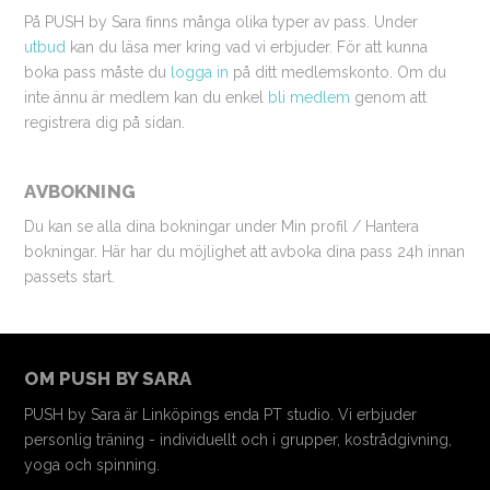
På PUSH by Sara finns många olika typer av pass. Under
utbud
kan du läsa mer kring vad vi erbjuder. För att kunna
boka pass måste du
logga in
på ditt medlemskonto. Om du
inte ännu är medlem kan du enkel
bli medlem
genom att
registrera dig på sidan.
AVBOKNING
Du kan se alla dina bokningar under Min profil / Hantera
bokningar. Här har du möjlighet att avboka dina pass 24h innan
passets start.
OM PUSH BY SARA
PUSH by Sara är Linköpings enda PT studio. Vi erbjuder
personlig träning - individuellt och i grupper, kostrådgivning,
yoga och spinning.