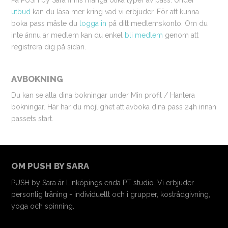
På PUSH by Sara finns många olika typer av pass. Under
utbud
kan du läsa mer kring vad vi erbjuder. För att kunna
boka pass måste du
logga in
på ditt medlemskonto. Om du
inte ännu är medlem kan du enkel
bli medlem
genom att
registrera dig på sidan.
AVBOKNING
Du kan se alla dina bokningar under Min profil / Hantera
bokningar. Här har du möjlighet att avboka dina pass 24h innan
passets start.
OM PUSH BY SARA
PUSH by Sara är Linköpings enda PT studio. Vi erbjuder
personlig träning - individuellt och i grupper, kostrådgivning,
yoga och spinning.