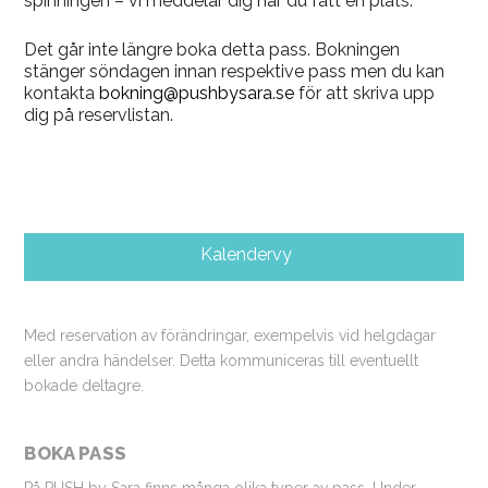
spinningen – vi meddelar dig när du fått en plats.
Det går inte längre boka detta pass. Bokningen
stänger söndagen innan respektive pass men du kan
kontakta
bokning@pushbysara.se
för att skriva upp
dig på reservlistan.
Kalendervy
Med reservation av förändringar, exempelvis vid helgdagar
eller andra händelser. Detta kommuniceras till eventuellt
bokade deltagre.
BOKA PASS