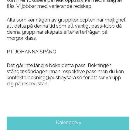
kommer fokusera på helkroppsstyrka med inslag av
flås. Vi jobbar med varierande redskap.
Alla som kör någon av gruppkoncepten har möjlighet
att delta på denna tid som ett vanligt pass-klipp då
denna grupp har skapats efter efterfrågan på
morgonklass.
PT: JOHANNA SPÅNG
Det går inte längre boka detta pass. Bokningen
stänger söndagen innan respektive pass men du kan
kontakta
bokning@pushbysara.se
för att skriva upp
dig på reservlistan.
Kalendervy