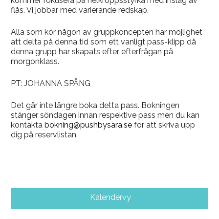
kommer fokusera på helkroppsstyrka med inslag av
flås. Vi jobbar med varierande redskap.
Alla som kör någon av gruppkoncepten har möjlighet
att delta på denna tid som ett vanligt pass-klipp då
denna grupp har skapats efter efterfrågan på
morgonklass.
PT: JOHANNA SPÅNG
Det går inte längre boka detta pass. Bokningen
stänger söndagen innan respektive pass men du kan
kontakta
bokning@pushbysara.se
för att skriva upp
dig på reservlistan.
Kalendervy