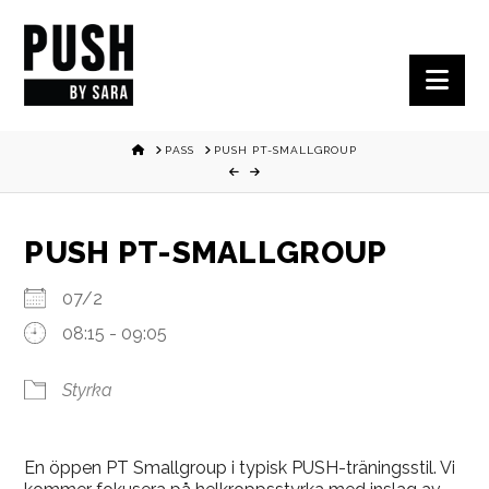
Nav
HOME
PASS
PUSH PT-SMALLGROUP
PUSH PT-SMALLGROUP
07/2
08:15 - 09:05
Styrka
En öppen PT Smallgroup i typisk PUSH-träningsstil. Vi