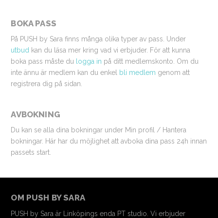
BOKA PASS
På PUSH by Sara finns många olika typer av pass. Under
utbud
kan du läsa mer kring vad vi erbjuder. För att kunna
boka pass måste du
logga in
på ditt medlemskonto. Om du
inte ännu är medlem kan du enkel
bli medlem
genom att
registrera dig på sidan.
AVBOKNING
Du kan se alla dina bokningar under Min profil / Hantera
bokningar. Här har du möjlighet att avboka dina pass 24h innan
passets start.
OM PUSH BY SARA
PUSH by Sara är Linköpings enda PT studio. Vi erbjuder