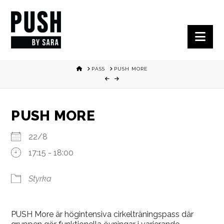
Nav
HOME
PASS
PUSH MORE
PUSH MORE
22/8
17:15 - 18:00
Styrka
PUSH More är högintensiva cirkelträningspass där