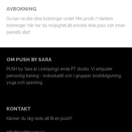
AVBOKNING
Du kan se alla dina bokningar under Min profil / Hantera
bokningar. Här har du möjlighet att avboka dina pass 24h innan
passets start.
OM PUSH BY SARA
PUSH by Sara är Linköpings enda PT studio. Vi erbjuder
personlig träning - individuellt och i grupper, kostrådgivning,
yoga och spinning.
KONTAKT
Känner du dig redo att få en push?
info@pushbysara.se