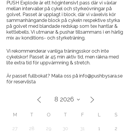
PUSH Explode är ett högintensivt pass där vi växlar
mellan intervaller på cykel och styrkeövningar på
golvet. Passet är upplagt i block, där vi växelvis kör
sammanhängande block på cykeln respektive styrka
på golvet med blandade redskap som tex hantlar &
kettlebells. Vi utmanar & pushar tillsammans i en härlig
mix av konditions- och styrketräning.
Vi rekommenderar vanliga träningsskor och inte
cykelskor! Passet är 45 min aktiv tid, men räkna med
lite extra tid för uppvärmning & stretch.
Är passet fullbokat? Maila oss på info@pushbysara.se
för reservlista
M
T
O
T
F
L
S
27
28
29
30
31
1
2