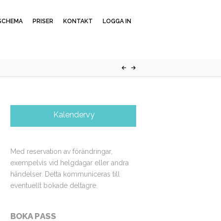
SCHEMA
PRISER
KONTAKT
LOGGA IN
Kalendervy
Med reservation av förändringar,
exempelvis vid helgdagar eller andra
händelser. Detta kommuniceras till
eventuellt bokade deltagre.
BOKA PASS