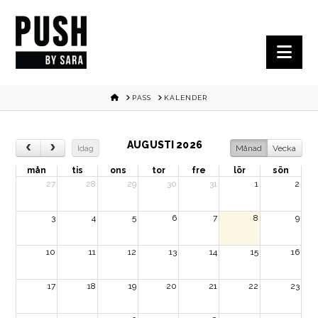
Nav
HOME
PASS
KALENDER
AUGUSTI 2026
Idag
Månad
Vecka
mån
tis
ons
tor
fre
lör
sön
27
28
29
30
31
1
2
3
4
5
6
7
8
9
10
11
12
13
14
15
16
17
18
19
20
21
22
23