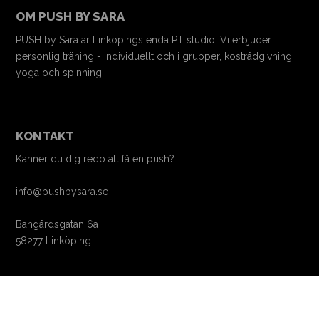
OM PUSH BY SARA
PUSH by Sara är Linköpings enda PT studio. Vi erbjuder
personlig träning - individuellt och i grupper, kostrådgivning,
yoga och spinning.
KONTAKT
Känner du dig redo att få en push?
info@pushbysara.se
Bangårdsgatan 6a
58277 Linköping
SOCIALA MEDIER
Facebook
Instagram