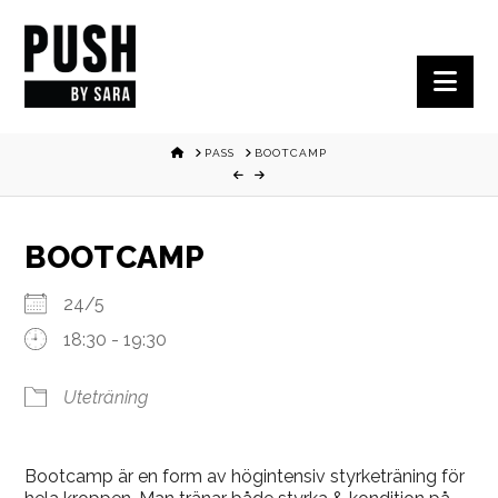
Nav
HOME
PASS
BOOTCAMP
BOOTCAMP
24/5
18:30 - 19:30
Uteträning
Bootcamp är en form av högintensiv styrketräning för