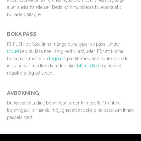
eller andra händelser. Detta kommuniceras till eventuellt
bokade deltagre.
BOKA PASS
På PUSH by Sara finns många olika typer av pass. Under
utbud
kan du läsa mer kring vad vi erbjuder. För att kunna
boka pass måste du
logga in
på ditt medlemskonto. Om du
inte ännu är medlem kan du enkel
bli medlem
genom att
registrera dig på sidan.
AVBOKNING
Du kan se alla dina bokningar under Min profil / Hantera
bokningar. Här har du möjlighet att avboka dina pass 24h innan
passets start.