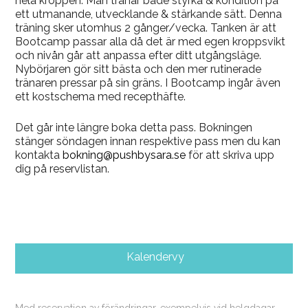
hela kroppen. Man tränar både styrka & kondition på
ett utmanande, utvecklande & stärkande sätt. Denna
träning sker utomhus 2 gånger/vecka. Tanken är att
Bootcamp passar alla då det är med egen kroppsvikt
och nivån går att anpassa efter ditt utgångsläge.
Nybörjaren gör sitt bästa och den mer rutinerade
tränaren pressar på sin gräns. I Bootcamp ingår även
ett kostschema med recepthäfte.
Det går inte längre boka detta pass. Bokningen
stänger söndagen innan respektive pass men du kan
kontakta
bokning@pushbysara.se
för att skriva upp
dig på reservlistan.
Kalendervy
Med reservation av förändringar, exempelvis vid helgdagar