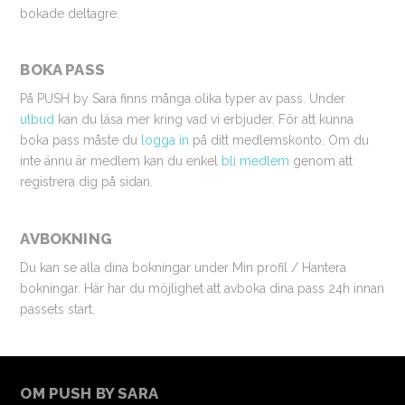
bokade deltagre.
BOKA PASS
På PUSH by Sara finns många olika typer av pass. Under
utbud
kan du läsa mer kring vad vi erbjuder. För att kunna
boka pass måste du
logga in
på ditt medlemskonto. Om du
inte ännu är medlem kan du enkel
bli medlem
genom att
registrera dig på sidan.
AVBOKNING
Du kan se alla dina bokningar under Min profil / Hantera
bokningar. Här har du möjlighet att avboka dina pass 24h innan
passets start.
OM PUSH BY SARA