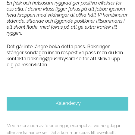
En frisk och hälsosam ryggrad ger positiva effekter för
oss alla. I
denna klass ligger fokus på att jobba igenom
hela kroppen
med vridningar åt olika håll. Vi kombinerar
stående, sittande
och liggande positioner tillsammans i
ett skönt flöde, med
fokus på att ge extra kärlek till
ryggen.
Det går inte längre boka detta pass. Bokningen
stänger söndagen innan respektive pass men du kan
kontakta
bokning@pushbysara.se
för att skriva upp
dig på reservlistan.
Kalendervy
Med reservation av förändringar, exempelvis vid helgdagar
eller andra händelser. Detta kommuniceras till eventuellt