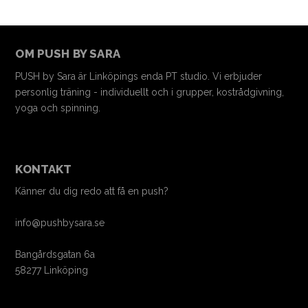
OM PUSH BY SARA
PUSH by Sara är Linköpings enda PT studio. Vi erbjuder
personlig träning - individuellt och i grupper, kostrådgivning,
yoga och spinning.
KONTAKT
Känner du dig redo att få en push?
info@pushbysara.se
Bangårdsgatan 6a
58277 Linköping