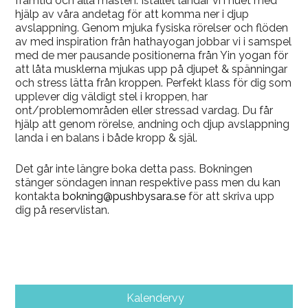
framtid och alla måsten. Istället landar vi i nuet med
hjälp av våra andetag för att komma ner i djup
avslappning. Genom mjuka fysiska rörelser och flöden
av med inspiration från hathayogan jobbar vi i samspel
med de mer pausande positionerna från Yin yogan för
att låta musklerna mjukas upp på djupet & spänningar
och stress lätta från kroppen. Perfekt klass för dig som
upplever dig väldigt stel i kroppen, har
ont/problemområden eller stressad vardag. Du får
hjälp att genom rörelse, andning och djup avslappning
landa i en balans i både kropp & själ.
Det går inte längre boka detta pass. Bokningen
stänger söndagen innan respektive pass men du kan
kontakta
bokning@pushbysara.se
för att skriva upp
dig på reservlistan.
Kalendervy