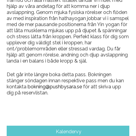
framtid och alla måsten. Istället landar vi i nuet med
hjälp av våra andetag för att komma ner i djup
avslappning. Genom mjuka fysiska rörelser och flöden
av med inspiration från hathayogan jobbar vi i samspel
med de mer pausande positionerna från Yin yogan för
att låta musklerna mjukas upp på djupet & spänningar
och stress lätta från kroppen. Perfekt klass för dig som
upplever dig väldigt stel i kroppen, har
ont/problemområden eller stressad vardag. Du får
hjälp att genom rörelse, andning och djup avslappning
landa i en balans i både kropp & själ.
Det går inte längre boka detta pass. Bokningen
stänger söndagen innan respektive pass men du kan
kontakta
bokning@pushbysara.se
för att skriva upp
dig på reservlistan.
Kalendervy