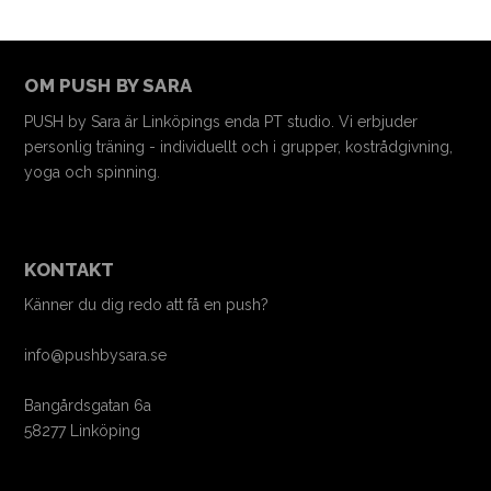
OM PUSH BY SARA
PUSH by Sara är Linköpings enda PT studio. Vi erbjuder
personlig träning - individuellt och i grupper, kostrådgivning,
yoga och spinning.
KONTAKT
Känner du dig redo att få en push?
info@pushbysara.se
Bangårdsgatan 6a
58277 Linköping