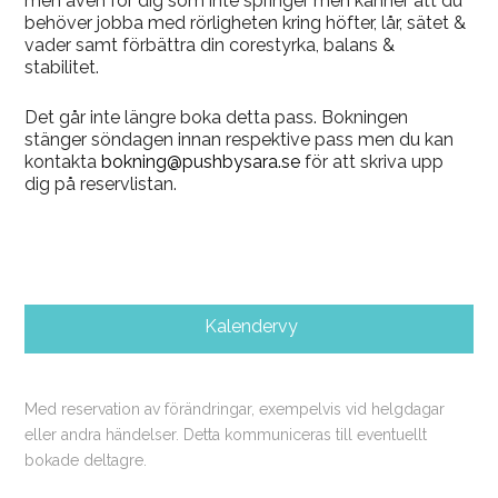
men även för dig som inte springer men känner att du
behöver jobba med rörligheten kring höfter, lår, sätet &
vader samt förbättra din corestyrka, balans &
stabilitet.
Det går inte längre boka detta pass. Bokningen
stänger söndagen innan respektive pass men du kan
kontakta
bokning@pushbysara.se
för att skriva upp
dig på reservlistan.
Kalendervy
Med reservation av förändringar, exempelvis vid helgdagar
eller andra händelser. Detta kommuniceras till eventuellt
bokade deltagre.