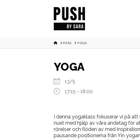
HOME
PASS
YOGA
YOGA
13/5
17:15 - 18:00
I denna yogaklass fokuserar vi på att s
nuet med hjälp av våra andetag för a
rörelser och flöden av med inspirati
pausande positionerna från Yin yogan