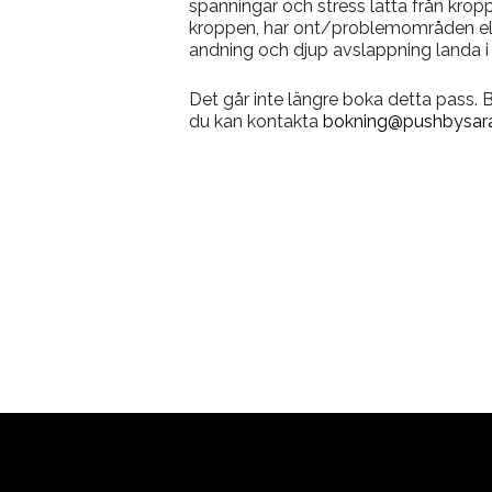
spänningar och stress lätta från kropp
kroppen, har ont/problemområden elle
andning och djup avslappning landa i 
Det går inte längre boka detta pass.
du kan kontakta
bokning@pushbysara