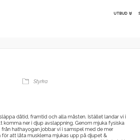
UTBUD
Styrka
läppa dåtid, framtid och alla måsten. Istället landar vi i
tt komma ner i djup avslappning. Genom mjuka fysiska
on från hathayogan jobbar vi i samspel med de mer
 för att låta musklerna mjukas upp på djupet &