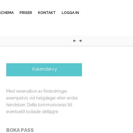
SCHEMA
PRISER
KONTAKT
LOGGA IN
Kalendervy
Med reservation av förändringar,
exempelvis vid helgdagar eller andra
händelser. Detta kommuniceras till
eventuellt bokade deltagre.
BOKA PASS