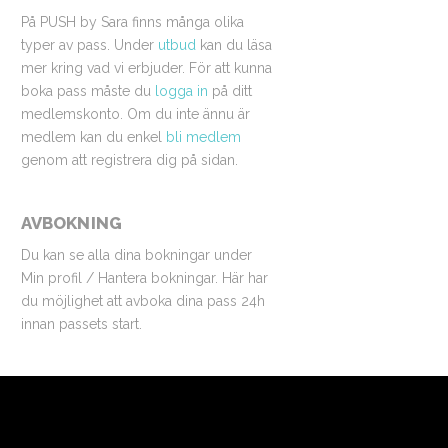
På PUSH by Sara finns många olika
typer av pass. Under
utbud
kan du läsa
mer kring vad vi erbjuder. För att kunna
boka pass måste du
logga in
på ditt
medlemskonto. Om du inte ännu är
medlem kan du enkel
bli medlem
genom att registrera dig på sidan.
AVBOKNING
Du kan se alla dina bokningar under
Min profil / Hantera bokningar. Här har
du möjlighet att avboka dina pass 24h
innan passets start.