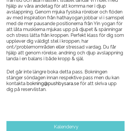
framtid och alla måsten. Istället landar vi i nuet med
hjälp av våra andetag för att komma ner i djup
avslappning. Genom mjuka fysiska rörelser och flöden
av med inspiration från hathayogan jobbar vi i samspel
med de mer pausande positionerna från Yin yogan för
att låta musklerna mjukas upp på djupet & spänningar
och stress lätta från kroppen. Perfekt klass för dig som
upplever dig väldigt stel i kroppen, har
ont/problemområden eller stressad vardag. Du får
hjälp att genom rörelse, andning och djup avslappning
landa i en balans i både kropp & själ.
Det går inte längre boka detta pass. Bokningen
stänger söndagen innan respektive pass men du kan
kontakta
bokning@pushbysara.se
för att skriva upp
dig på reservlistan.
Kalendervy