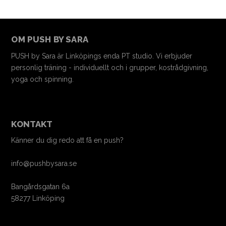
OM PUSH BY SARA
PUSH by Sara är Linköpings enda PT studio. Vi erbjuder
personlig träning - individuellt och i grupper, kostrådgivning,
yoga och spinning.
KONTAKT
Känner du dig redo att få en push?
info@pushbysara.se
Bangårdsgatan 6a
58277 Linköping