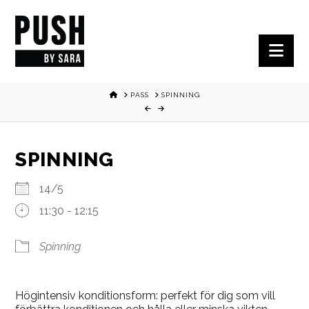
Nav
HOME
PASS
SPINNING
SPINNING
14/5
11:30 - 12:15
Spinning
Högintensiv konditionsform: perfekt för dig som vill