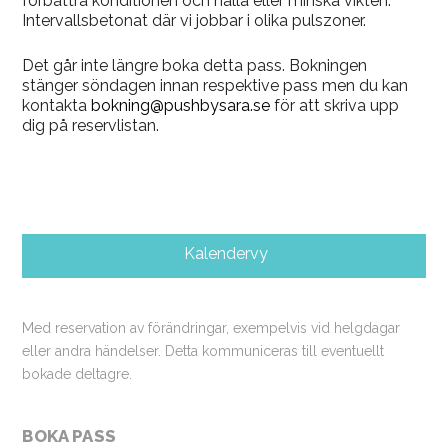
förbättra konditionen och hålla eller minska vikten.
Intervallsbetonat där vi jobbar i olika pulszoner.
Det går inte längre boka detta pass. Bokningen
stänger söndagen innan respektive pass men du kan
kontakta
bokning@pushbysara.se
för att skriva upp
dig på reservlistan.
Kalendervy
Med reservation av förändringar, exempelvis vid helgdagar
eller andra händelser. Detta kommuniceras till eventuellt
bokade deltagre.
BOKA PASS