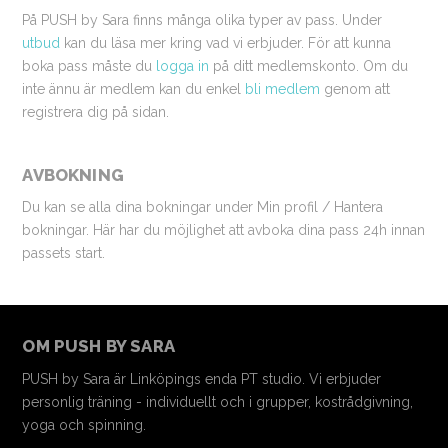
På PUSH by Sara finns många olika typer av pass. Under
utbud
kan du läsa mer kring vad vi erbjuder. För att kunna
boka pass måste du
logga in
på ditt medlemskonto. Om du
inte ännu är medlem kan du enkel
bli medlem
genom att
registrera dig på sidan.
AVBOKNING
Du kan se alla dina bokningar under Min profil / Hantera
bokningar. Här har du möjlighet att avboka dina pass 24h innan
passets start.
OM PUSH BY SARA
PUSH by Sara är Linköpings enda PT studio. Vi erbjuder
personlig träning - individuellt och i grupper, kostrådgivning,
yoga och spinning.