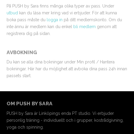
På PUSH by Sara finns många olika typer av pass. Under
utbud
kan du läsa mer kring vad vi erbjuder. För att kunna
boka pass måste du
logga in
på ditt medlemskonto. Om du
inte ännu är medlem kan du enkel
bli medlem
genom att
registrera dig på sidan.
AVBOKNING
Du kan se alla dina bokningar under Min profil / Hantera
bokningar. Här har du möjlighet att avboka dina pass 24h innan
passets start.
OM PUSH BY SARA
PUSH by Sara är Linköpings enda PT studio. Vi erbjuder
personlig träning - individuellt och i grupper, kostrådgivning,
yoga och spinning.