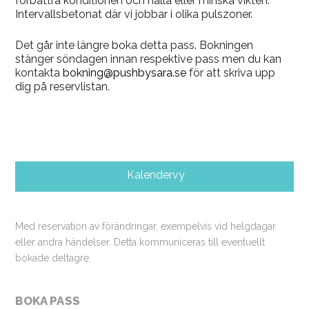
förbättra konditionen och hålla eller minska vikten.
Intervallsbetonat där vi jobbar i olika pulszoner.
Det går inte längre boka detta pass. Bokningen
stänger söndagen innan respektive pass men du kan
kontakta
bokning@pushbysara.se
för att skriva upp
dig på reservlistan.
Kalendervy
Med reservation av förändringar, exempelvis vid helgdagar
eller andra händelser. Detta kommuniceras till eventuellt
bokade deltagre.
BOKA PASS