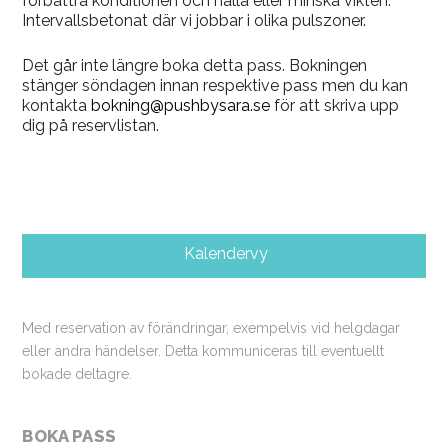
förbättra konditionen och hålla eller minska vikten.
Intervallsbetonat där vi jobbar i olika pulszoner.
Det går inte längre boka detta pass. Bokningen
stänger söndagen innan respektive pass men du kan
kontakta
bokning@pushbysara.se
för att skriva upp
dig på reservlistan.
Kalendervy
Med reservation av förändringar, exempelvis vid helgdagar
eller andra händelser. Detta kommuniceras till eventuellt
bokade deltagre.
BOKA PASS