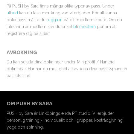
På PUSH by Sara finns många olika typer av pass. Under
utbud
kan du läsa mer kring vad vi erbjuder. För att kunna
boka pass måste du
logga in
på ditt medlemskonto. Om du
inte ännu är medlem kan du enkel
bli medlem
genom att
registrera dig på sidan.
AVBOKNING
Du kan se alla dina bokningar under Min profil / Hantera
bokningar. Här har du möjlighet att avboka dina pass 24h innan
passets start.
OM PUSH BY SARA
PUSH by Sara är Linköpings enda PT studio. Vi erbjuder
personlig träning - individuellt och i grupper, kostrådgivning,
yoga och spinning.