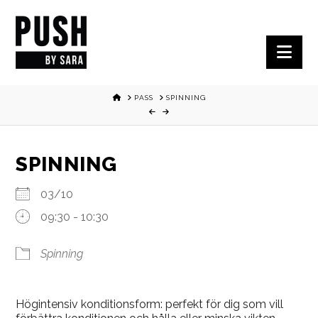
Nav
HOME
PASS
SPINNING
SPINNING
03/10
09:30 - 10:30
Spinning
Högintensiv konditionsform: perfekt för dig som vill