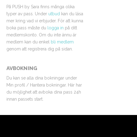
På PUSH by Sara finns många olika
typer av pass. Under
utbud
kan du läsa
mer kring vad vi erbjuder. För att kunna
boka pass måste du
logga in
på ditt
medlemskonto. Om du inte ännu är
medlem kan du enkel
bli medlem
genom att registrera dig på sidan.
AVBOKNING
Du kan se alla dina bokningar under
Min profil / Hantera bokningar. Här har
du möjlighet att avboka dina pass 24h
innan passets start.