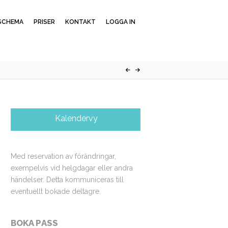
SCHEMA
PRISER
KONTAKT
LOGGA IN
Kalendervy
Med reservation av förändringar,
exempelvis vid helgdagar eller andra
händelser. Detta kommuniceras till
eventuellt bokade deltagre.
BOKA PASS