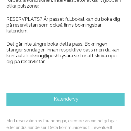
förbättra konditionen. Intervallsbetonat där vi jobbar i
olika pulszoner.
RESERVPLATS? Är passet fullbokat kan du boka dig
på reservlistan som också finns bokningsbar i
kalendern.
Det går inte längre boka detta pass. Bokningen
stänger söndagen innan respektive pass men du kan
kontakta
bokning@pushbysara.se
för att skriva upp
dig på reservlistan.
Kalendervy
Med reservation av förändringar, exempelvis vid helgdagar
eller andra händelser. Detta kommuniceras till eventuellt