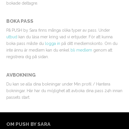
bokade deltagre.
BOKA PASS
På PUSH by Sara finns många olika typer av pass. Under
utbud
kan du läsa mer kring vad vi erbjuder. För att kunna
boka pass måste du
logga in
på ditt medlemskonto. Om du
inte ännu är medlem kan du enkel
bli medlem
genom att
registrera dig på sidan.
AVBOKNING
Du kan se alla dina bokningar under Min profil / Hantera
bokningar. Här har du möjlighet att avboka dina pass 24h innan
passets start.
OM PUSH BY SARA