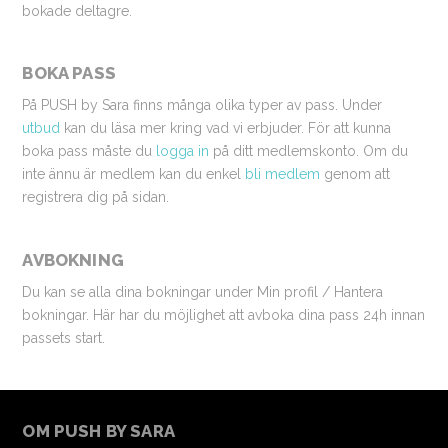
bokade deltagre.
BOKA PASS
På PUSH by Sara finns många olika typer av pass. Under
utbud
kan du läsa mer kring vad vi erbjuder. För att kunna
boka pass måste du
logga in
på ditt medlemskonto. Om du
inte ännu är medlem kan du enkel
bli medlem
genom att
registrera dig på sidan.
AVBOKNING
Du kan se alla dina bokningar under Min profil / Hantera
bokningar. Här har du möjlighet att avboka dina pass 24h innan
passets start.
OM PUSH BY SARA