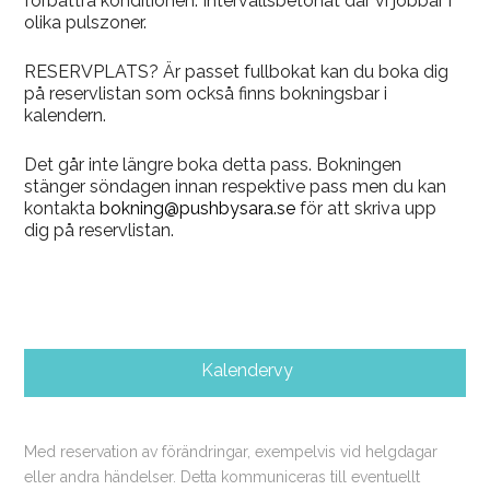
förbättra konditionen. Intervallsbetonat där vi jobbar i
olika pulszoner.
RESERVPLATS? Är passet fullbokat kan du boka dig
på reservlistan som också finns bokningsbar i
kalendern.
Det går inte längre boka detta pass. Bokningen
stänger söndagen innan respektive pass men du kan
kontakta
bokning@pushbysara.se
för att skriva upp
dig på reservlistan.
Kalendervy
Med reservation av förändringar, exempelvis vid helgdagar
eller andra händelser. Detta kommuniceras till eventuellt