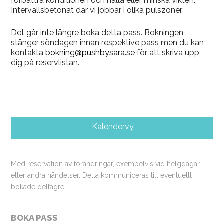
förbättra konditionen och hålla eller minska vikten.
Intervallsbetonat där vi jobbar i olika pulszoner.
Det går inte längre boka detta pass. Bokningen
stänger söndagen innan respektive pass men du kan
kontakta
bokning@pushbysara.se
för att skriva upp
dig på reservlistan.
Kalendervy
Med reservation av förändringar, exempelvis vid helgdagar
eller andra händelser. Detta kommuniceras till eventuellt
bokade deltagre.
BOKA PASS