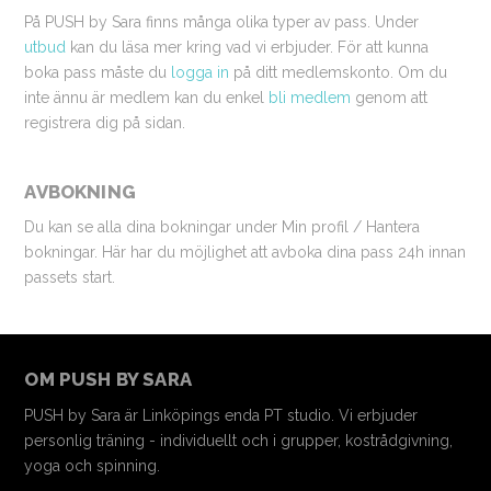
På PUSH by Sara finns många olika typer av pass. Under
utbud
kan du läsa mer kring vad vi erbjuder. För att kunna
boka pass måste du
logga in
på ditt medlemskonto. Om du
inte ännu är medlem kan du enkel
bli medlem
genom att
registrera dig på sidan.
AVBOKNING
Du kan se alla dina bokningar under Min profil / Hantera
bokningar. Här har du möjlighet att avboka dina pass 24h innan
passets start.
OM PUSH BY SARA
PUSH by Sara är Linköpings enda PT studio. Vi erbjuder
personlig träning - individuellt och i grupper, kostrådgivning,
yoga och spinning.