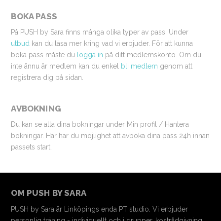
BOKA PASS
På PUSH by Sara finns många olika typer av pass. Under
utbud
kan du läsa mer kring vad vi erbjuder. För att kunna
boka pass måste du
logga in
på ditt medlemskonto. Om du
inte ännu är medlem kan du enkel
bli medlem
genom att
registrera dig på sidan.
AVBOKNING
Du kan se alla dina bokningar under Min profil / Hantera
bokningar. Här har du möjlighet att avboka dina pass 24h innan
passets start.
OM PUSH BY SARA
PUSH by Sara är Linköpings enda PT studio. Vi erbjuder
personlig träning - individuellt och i grupper, kostrådgivning,