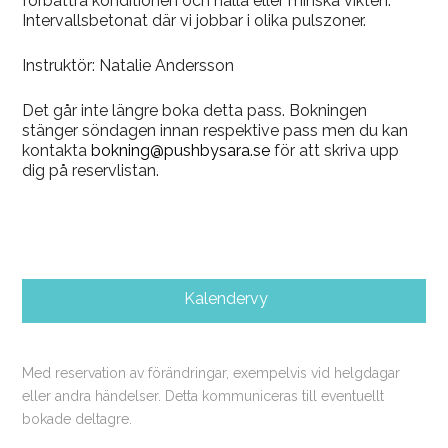
förbättra konditionen och hålla eller minska vikten.
Intervallsbetonat där vi jobbar i olika pulszoner.
Instruktör: Natalie Andersson
Det går inte längre boka detta pass. Bokningen
stänger söndagen innan respektive pass men du kan
kontakta
bokning@pushbysara.se
för att skriva upp
dig på reservlistan.
Kalendervy
Med reservation av förändringar, exempelvis vid helgdagar
eller andra händelser. Detta kommuniceras till eventuellt
bokade deltagre.