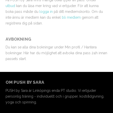
På PUSH by Sara finns många olika typer av pass. Under
utbud
kan du läsa mer kring vad vi erbjuder. För att kunna
boka pass måste du
logga in
på ditt medlemskonto. Om du
inte ännu är medlem kan du enkel
bli medlem
genom att
registrera dig på sidan.
AVBOKNING
Du kan se alla dina bokningar under Min profil / Hantera
bokningar. Här har du möjlighet att avboka dina pass 24h innan
passets start.
OM PUSH BY SARA
PUSH by Sara är Linköpings enda PT studio. Vi erbjuder
personlig träning - individuellt och i grupper, kostrådgivning,
yoga och spinning.