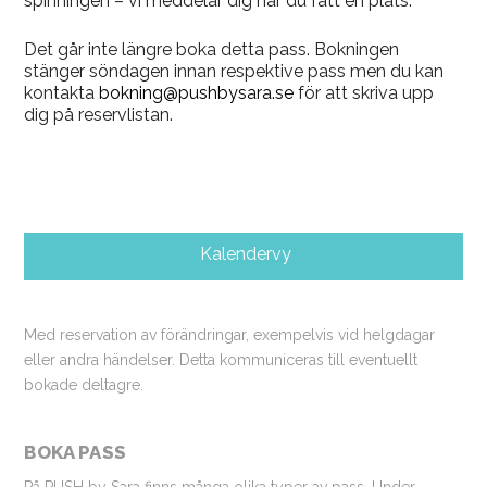
spinningen – vi meddelar dig när du fått en plats.
Det går inte längre boka detta pass. Bokningen
stänger söndagen innan respektive pass men du kan
kontakta
bokning@pushbysara.se
för att skriva upp
dig på reservlistan.
Kalendervy
Med reservation av förändringar, exempelvis vid helgdagar
eller andra händelser. Detta kommuniceras till eventuellt
bokade deltagre.
BOKA PASS