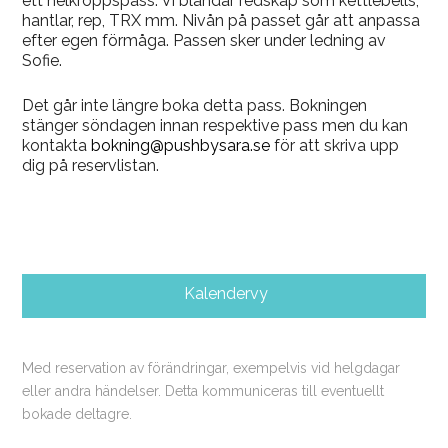
ett helkroppspass. Vi blandar redskap som kettlebells,
hantlar, rep, TRX mm. Nivån på passet går att anpassa
efter egen förmåga. Passen sker under ledning av
Sofie.
Det går inte längre boka detta pass. Bokningen
stänger söndagen innan respektive pass men du kan
kontakta
bokning@pushbysara.se
för att skriva upp
dig på reservlistan.
Kalendervy
Med reservation av förändringar, exempelvis vid helgdagar
eller andra händelser. Detta kommuniceras till eventuellt
bokade deltagre.