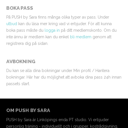
BOKA PASS
På PUSH by Sara finns många olika typer av pass. Under
utbud
kan du läsa mer kring vad vi erbjuder. För att kunna
boka pass måste du
logga in
på ditt medlemskonto. Om du
inte ännu är medlem kan du enkel
bli medlem
genom att
registrera dig på sidan.
AVBOKNING
Du kan se alla dina bokningar under Min profil / Hantera
bokningar. Här har du möjlighet att avboka dina pass 24h innan
passets start.
OM PUSH BY SARA
PUSH by Sara är Linköpings enda PT studio. Vi erbjuder
personlig träning - individuellt och i grupper, kostrådgivning,