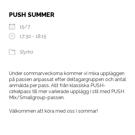
PUSH SUMMER
15/7
17:30 - 18:15
Styrka
Under sommarveckorna kommer vi mixa uppläggen
på passen anpassat efter deltagargruppen och antal
anmälda per pass. Allt från klassiska PUSH-
cirkelpass till mer varierade upplägg i stil med PUSH
Mix/Smallgroup-passen.
Välkommen att köra med oss i sommar!