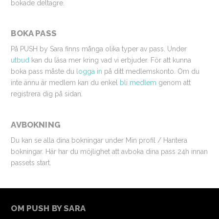
bokade deltagre.
BOKA PASS
På PUSH by Sara finns många olika typer av pass. Under
utbud
kan du läsa mer kring vad vi erbjuder. För att kunna
boka pass måste du
logga in
på ditt medlemskonto. Om du
inte ännu är medlem kan du enkel
bli medlem
genom att
registrera dig på sidan.
AVBOKNING
Du kan se alla dina bokningar under Min profil / Hantera
bokningar. Här har du möjlighet att avboka dina pass 24h innan
passets start.
OM PUSH BY SARA