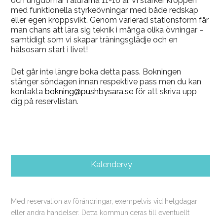
och ungdomar i åldrarna 11-16 år. Vi stärker kroppen
med funktionella styrkeövningar med både redskap
eller egen kroppsvikt. Genom varierad stationsform får
man chans att lära sig teknik i många olika övningar –
samtidigt som vi skapar träningsglädje och en
hälsosam start i livet!
Det går inte längre boka detta pass. Bokningen
stänger söndagen innan respektive pass men du kan
kontakta
bokning@pushbysara.se
för att skriva upp
dig på reservlistan.
Kalendervy
Med reservation av förändringar, exempelvis vid helgdagar
eller andra händelser. Detta kommuniceras till eventuellt