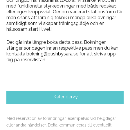
och ungdomar i åldrarna 11-16 år. Vi stärker kroppen
med funktionella styrkeövningar med både redskap
eller egen kroppsvikt. Genom varierad stationsform får
man chans att lära sig teknik i många olika övningar –
samtidigt som vi skapar träningsglädje och en
hälsosam start i livet!
Det går inte längre boka detta pass. Bokningen
stänger söndagen innan respektive pass men du kan
kontakta
bokning@pushbysara.se
för att skriva upp
dig på reservlistan.
Kalendervy
Med reservation av förändringar, exempelvis vid helgdagar
eller andra händelser. Detta kommuniceras till eventuellt