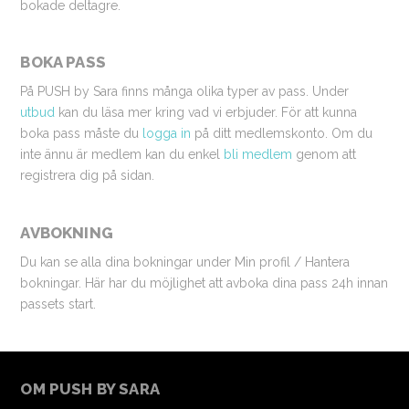
bokade deltagre.
BOKA PASS
På PUSH by Sara finns många olika typer av pass. Under
utbud
kan du läsa mer kring vad vi erbjuder. För att kunna
boka pass måste du
logga in
på ditt medlemskonto. Om du
inte ännu är medlem kan du enkel
bli medlem
genom att
registrera dig på sidan.
AVBOKNING
Du kan se alla dina bokningar under Min profil / Hantera
bokningar. Här har du möjlighet att avboka dina pass 24h innan
passets start.
OM PUSH BY SARA