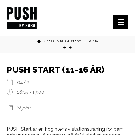
Nav
HOME
PASS
PUSH START (11-16 ÅR)
PUSH START (11-16 ÅR)
04/2
16:15 - 17:00
Styrka
PUSH Start är en högintensiv stationsträning för barn