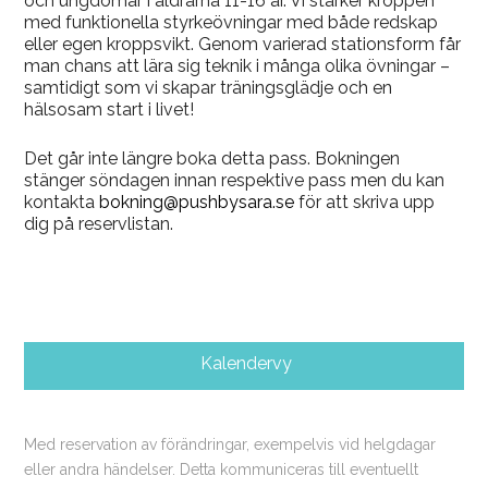
och ungdomar i åldrarna 11-16 år. Vi stärker kroppen
med funktionella styrkeövningar med både redskap
eller egen kroppsvikt. Genom varierad stationsform får
man chans att lära sig teknik i många olika övningar –
samtidigt som vi skapar träningsglädje och en
hälsosam start i livet!
Det går inte längre boka detta pass. Bokningen
stänger söndagen innan respektive pass men du kan
kontakta
bokning@pushbysara.se
för att skriva upp
dig på reservlistan.
Kalendervy
Med reservation av förändringar, exempelvis vid helgdagar
eller andra händelser. Detta kommuniceras till eventuellt