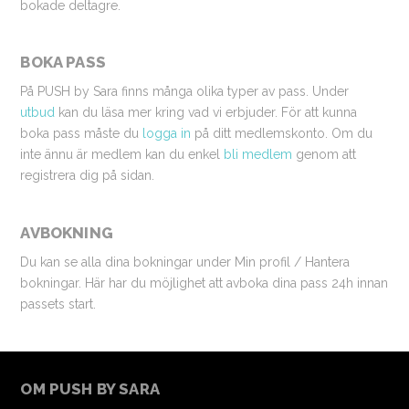
bokade deltagre.
BOKA PASS
På PUSH by Sara finns många olika typer av pass. Under
utbud
kan du läsa mer kring vad vi erbjuder. För att kunna
boka pass måste du
logga in
på ditt medlemskonto. Om du
inte ännu är medlem kan du enkel
bli medlem
genom att
registrera dig på sidan.
AVBOKNING
Du kan se alla dina bokningar under Min profil / Hantera
bokningar. Här har du möjlighet att avboka dina pass 24h innan
passets start.
OM PUSH BY SARA