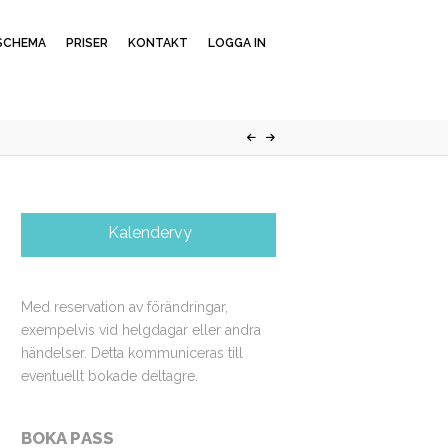
SCHEMA
PRISER
KONTAKT
LOGGA IN
Kalendervy
Med reservation av förändringar,
exempelvis vid helgdagar eller andra
händelser. Detta kommuniceras till
eventuellt bokade deltagre.
BOKA PASS