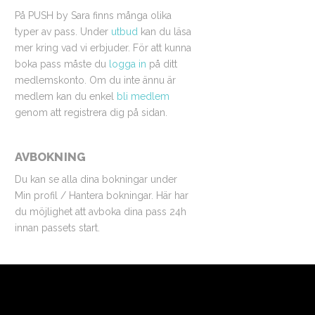
På PUSH by Sara finns många olika
typer av pass. Under
utbud
kan du läsa
mer kring vad vi erbjuder. För att kunna
boka pass måste du
logga in
på ditt
medlemskonto. Om du inte ännu är
medlem kan du enkel
bli medlem
genom att registrera dig på sidan.
AVBOKNING
Du kan se alla dina bokningar under
Min profil / Hantera bokningar. Här har
du möjlighet att avboka dina pass 24h
innan passets start.