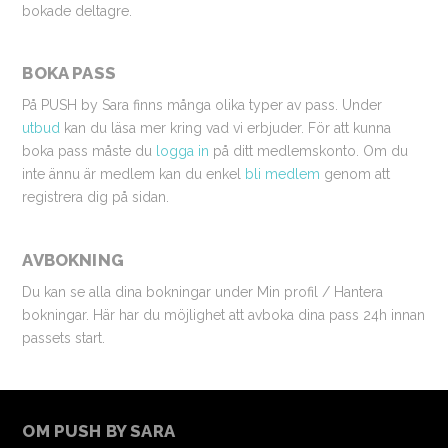
bokade deltagre.
BOKA PASS
På PUSH by Sara finns många olika typer av pass. Under
utbud
kan du läsa mer kring vad vi erbjuder. För att kunna
boka pass måste du
logga in
på ditt medlemskonto. Om du
inte ännu är medlem kan du enkel
bli medlem
genom att
registrera dig på sidan.
AVBOKNING
Du kan se alla dina bokningar under Min profil / Hantera
bokningar. Här har du möjlighet att avboka dina pass 24h innan
passets start.
OM PUSH BY SARA