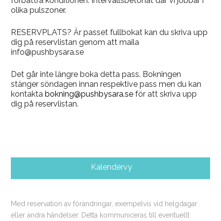
förbättra konditionen. Intervallsbetonat där vi jobbar i
olika pulszoner.
RESERVPLATS? Är passet fullbokat kan du skriva upp
dig på reservlistan genom att maila
info@pushbysara.se
Det går inte längre boka detta pass. Bokningen
stänger söndagen innan respektive pass men du kan
kontakta
bokning@pushbysara.se
för att skriva upp
dig på reservlistan.
Kalendervy
Med reservation av förändringar, exempelvis vid helgdagar
eller andra händelser. Detta kommuniceras till eventuellt