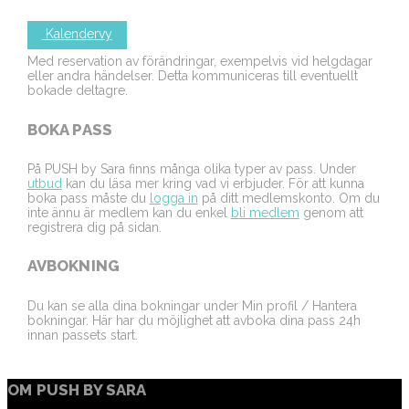
Kalendervy
Med reservation av förändringar, exempelvis vid helgdagar
eller andra händelser. Detta kommuniceras till eventuellt
bokade deltagre.
BOKA PASS
På PUSH by Sara finns många olika typer av pass. Under
utbud
kan du läsa mer kring vad vi erbjuder. För att kunna
boka pass måste du
logga in
på ditt medlemskonto. Om du
inte ännu är medlem kan du enkel
bli medlem
genom att
registrera dig på sidan.
AVBOKNING
Du kan se alla dina bokningar under Min profil / Hantera
bokningar. Här har du möjlighet att avboka dina pass 24h
innan passets start.
OM PUSH BY SARA