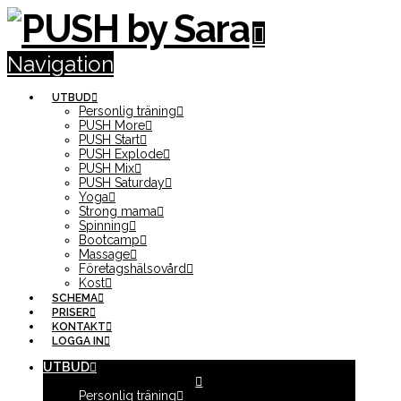
Navigation
UTBUD
Personlig träning
PUSH More
PUSH Start
PUSH Explode
PUSH Mix
PUSH Saturday
Yoga
Strong mama
Spinning
Bootcamp
Massage
Företagshälsovård
Kost
SCHEMA
PRISER
KONTAKT
LOGGA IN
UTBUD
Personlig träning