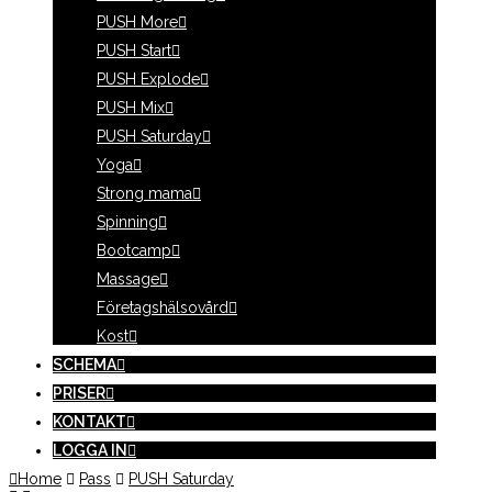
PUSH More
PUSH Start
PUSH Explode
PUSH Mix
PUSH Saturday
Yoga
Strong mama
Spinning
Bootcamp
Massage
Företagshälsovård
Kost
SCHEMA
PRISER
KONTAKT
LOGGA IN
Home
Pass
PUSH Saturday