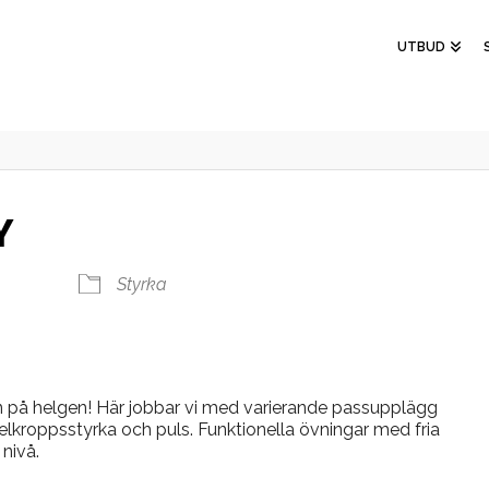
UTBUD
Y
Styrka
 på helgen! Här jobbar vi med varierande passupplägg
helkroppsstyrka och puls. Funktionella övningar med fria
nivå.