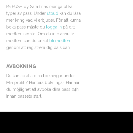
På PUSH by Sara finns många olika
typer av pass. Under
utbud
kan du läsa
mer kring vad vi erbjuder. För att kunna
boka pass måste du
logga in
på ditt
medlemskonto. Om du inte ännu är
medlem kan du enkel
bli medlem
genom att registrera dig på sidan.
AVBOKNING
Du kan se alla dina bokningar under
Min profil / Hantera bokningar. Här har
du möjlighet att avboka dina pass 24h
innan passets start.