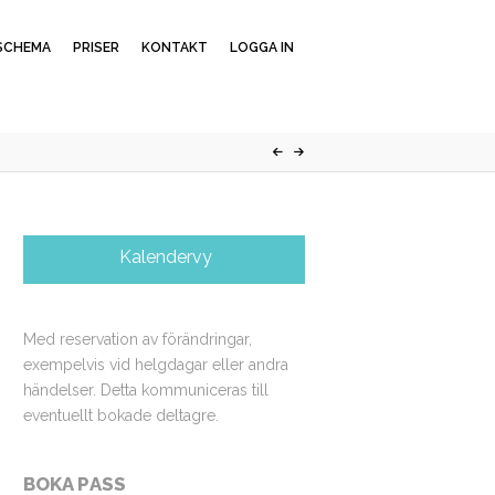
SCHEMA
PRISER
KONTAKT
LOGGA IN
Kalendervy
Med reservation av förändringar,
exempelvis vid helgdagar eller andra
händelser. Detta kommuniceras till
eventuellt bokade deltagre.
BOKA PASS