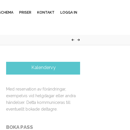
SCHEMA
PRISER
KONTAKT
LOGGA IN
Kalendervy
Med reservation av förändringar,
exempelvis vid helgdagar eller andra
händelser. Detta kommuniceras till
eventuellt bokade deltagre.
BOKA PASS