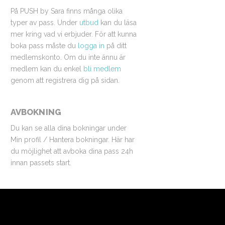
På PUSH by Sara finns många olika
typer av pass. Under
utbud
kan du läsa
mer kring vad vi erbjuder. För att kunna
boka pass måste du
logga in
på ditt
medlemskonto. Om du inte ännu är
medlem kan du enkel
bli medlem
genom att registrera dig på sidan.
AVBOKNING
Du kan se alla dina bokningar under
Min profil / Hantera bokningar. Här har
du möjlighet att avboka dina pass 24h
innan passets start.