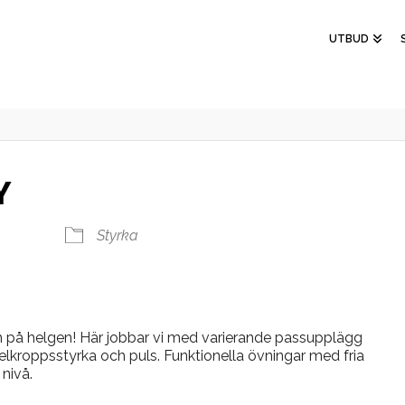
UTBUD
Y
Styrka
 på helgen! Här jobbar vi med varierande passupplägg
helkroppsstyrka och puls. Funktionella övningar med fria
nivå.