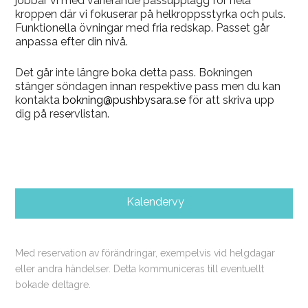
jobbar vi med varierande passupplägg för hela
kroppen där vi fokuserar på helkroppsstyrka och puls.
Funktionella övningar med fria redskap. Passet går
anpassa efter din nivå.
Det går inte längre boka detta pass. Bokningen
stänger söndagen innan respektive pass men du kan
kontakta
bokning@pushbysara.se
för att skriva upp
dig på reservlistan.
Kalendervy
Med reservation av förändringar, exempelvis vid helgdagar
eller andra händelser. Detta kommuniceras till eventuellt
bokade deltagre.