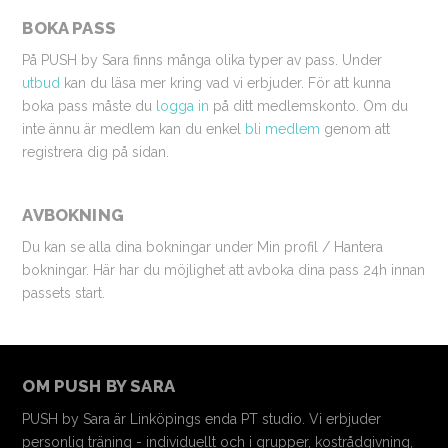
BOKA PASS
På PUSH by Sara finns många olika typer av pass. Under
utbud
kan du läsa mer kring vad vi erbjuder. För att kunna
boka pass måste du
logga in
på ditt medlemskonto. Om du
inte ännu är medlem kan du enkel
bli medlem
genom att
registrera dig på sidan.
AVBOKNING
Du kan se alla dina bokningar under Min profil / Hantera
bokningar. Här har du möjlighet att avboka dina pass 24h innan
passets start.
OM PUSH BY SARA
PUSH by Sara är Linköpings enda PT studio. Vi erbjuder
personlig träning - individuellt och i grupper, kostrådgivning,