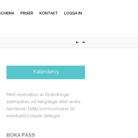
SCHEMA
PRISER
KONTAKT
LOGGA IN
Kalendervy
Med reservation av förändringar,
exempelvis vid helgdagar eller andra
händelser. Detta kommuniceras till
eventuellt bokade deltagre.
BOKA PASS