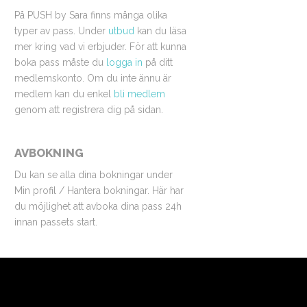
På PUSH by Sara finns många olika
typer av pass. Under
utbud
kan du läsa
mer kring vad vi erbjuder. För att kunna
boka pass måste du
logga in
på ditt
medlemskonto. Om du inte ännu är
medlem kan du enkel
bli medlem
genom att registrera dig på sidan.
AVBOKNING
Du kan se alla dina bokningar under
Min profil / Hantera bokningar. Här har
du möjlighet att avboka dina pass 24h
innan passets start.