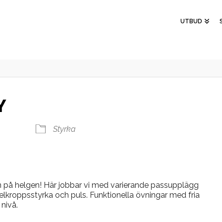
UTBUD
Y
Styrka
 på helgen! Här jobbar vi med varierande passupplägg
helkroppsstyrka och puls. Funktionella övningar med fria
nivå.