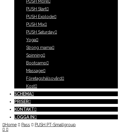
PUSH More
PUSH Start
PUSH Explode
PUSH Mix
PUSH Saturday
Yoga
Strong mama
Spinning
Bootcamp
Massage
Företagshälsovård
Kost
SCHEMA
PRISER
KONTAKT
LOGGA IN
Home
Pass
PUSH PT-Smallgroup