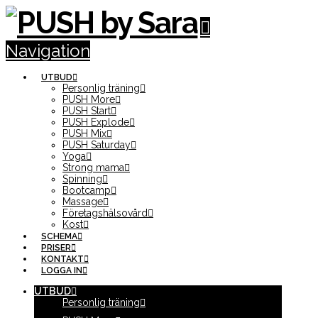
Navigation
UTBUD
Personlig träning
PUSH More
PUSH Start
PUSH Explode
PUSH Mix
PUSH Saturday
Yoga
Strong mama
Spinning
Bootcamp
Massage
Företagshälsovård
Kost
SCHEMA
PRISER
KONTAKT
LOGGA IN
UTBUD
Personlig träning