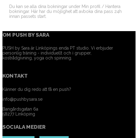
Du kan se alla dina bokningar under Min profil / Hantera
bokningar. Här har du möjlighet att avboka dina pass 24h
innan passets start.
OM PUSH BY SARA
PUSH by Sara är Linköpings enda PT studio. Vi erbjuder
personlig träning - individuellt och i grupper,
kostrådgivning, yoga och spinning.
KONTAKT
Känner du dig redo att få en push?
info@pushbysara.se
Bangårdsgatan 6a
58277 Linköping
SOCIALA MEDIER