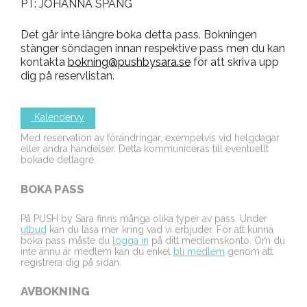
PT: JOHANNA SPÅNG
Det går inte längre boka detta pass. Bokningen
stänger söndagen innan respektive pass men du kan
kontakta
bokning@pushbysara.se
för att skriva upp
dig på reservlistan.
Kalendervy
Med reservation av förändringar, exempelvis vid helgdagar
eller andra händelser. Detta kommuniceras till eventuellt
bokade deltagre.
BOKA PASS
På PUSH by Sara finns många olika typer av pass. Under
utbud
kan du läsa mer kring vad vi erbjuder. För att kunna
boka pass måste du
logga in
på ditt medlemskonto. Om du
inte ännu är medlem kan du enkel
bli medlem
genom att
registrera dig på sidan.
AVBOKNING