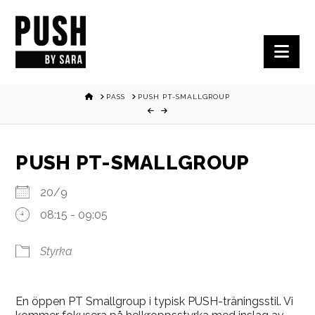
Nav
HOME
PASS
PUSH PT-SMALLGROUP
PUSH PT-SMALLGROUP
20/9
08:15 - 09:05
Styrka
En öppen PT Smallgroup i typisk PUSH-träningsstil. Vi