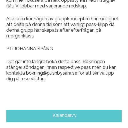
kommer fokusera på helkroppsstyrka med inslag av
flås. Vi jobbar med varierande redskap.
Alla som kör någon av gruppkoncepten har möjlighet
att delta på denna tid som ett vanligt pass-klipp då
denna grupp har skapats efter efterfrågan på
morgonklass.
PT: JOHANNA SPÅNG
Det går inte längre boka detta pass. Bokningen
stänger söndagen innan respektive pass men du kan
kontakta
bokning@pushbysara.se
för att skriva upp
dig på reservlistan.
Kalendervy