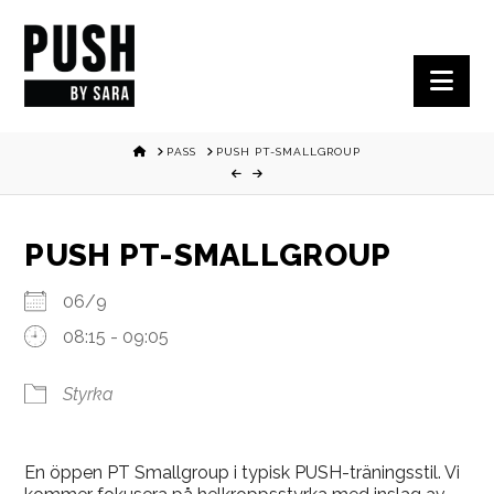
Nav
HOME
PASS
PUSH PT-SMALLGROUP
PUSH PT-SMALLGROUP
06/9
08:15 - 09:05
Styrka
En öppen PT Smallgroup i typisk PUSH-träningsstil. Vi