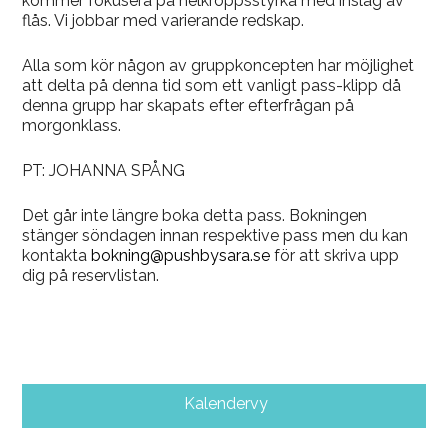
kommer fokusera på helkroppsstyrka med inslag av
flås. Vi jobbar med varierande redskap.
Alla som kör någon av gruppkoncepten har möjlighet
att delta på denna tid som ett vanligt pass-klipp då
denna grupp har skapats efter efterfrågan på
morgonklass.
PT: JOHANNA SPÅNG
Det går inte längre boka detta pass. Bokningen
stänger söndagen innan respektive pass men du kan
kontakta
bokning@pushbysara.se
för att skriva upp
dig på reservlistan.
Kalendervy