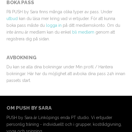
BOKA PASS
På PUSH by Sara finns många olika typer av pass. Under
utbud
kan du läsa mer kring vad vi erbjuder. För att kunna
boka pass måste du
logga in
på ditt medlemskonto. Om du
inte ännu är medlem kan du enkel
bli medlem
genom att
registrera dig på sidan.
AVBOKNING
Du kan se alla dina bokningar under Min profil / Hantera
bokningar. Här har du möjlighet att avboka dina pass 24h innan
passets start.
OM PUSH BY SARA
PUSH by Sara är Linköpings enda PT studio. Vi erbjuder
personlig träning - individuellt och i grupper, kostrådgivning,
yoga och spinning.