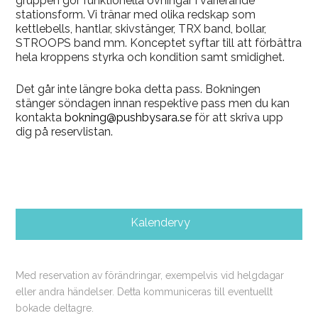
gruppen gör funktionella övningar i varierande
stationsform. Vi tränar med olika redskap som
kettlebells, hantlar, skivstänger, TRX band, bollar,
STROOPS band mm. Konceptet syftar till att förbättra
hela kroppens styrka och kondition samt smidighet.
Det går inte längre boka detta pass. Bokningen
stänger söndagen innan respektive pass men du kan
kontakta
bokning@pushbysara.se
för att skriva upp
dig på reservlistan.
Kalendervy
Med reservation av förändringar, exempelvis vid helgdagar
eller andra händelser. Detta kommuniceras till eventuellt
bokade deltagre.