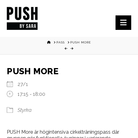
Nav
HOME
PASS
PUSH MORE
PUSH MORE
27/1
17:15 - 18:00
Styrka
PUSH More är högintensiva cirkelträningspass där