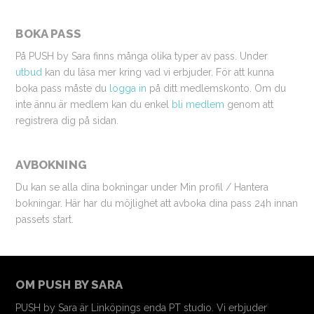
BOKA PASS
På PUSH by Sara finns många olika typer av pass. Under
utbud
kan du läsa mer kring vad vi erbjuder. För att kunna
boka pass måste du
logga in
på ditt medlemskonto. Om du
inte ännu är medlem kan du enkel
bli medlem
genom att
registrera dig på sidan.
AVBOKNING
Du kan se alla dina bokningar under Min profil / Hantera
bokningar. Här har du möjlighet att avboka dina pass 24h innan
passets start.
OM PUSH BY SARA
PUSH by Sara är Linköpings enda PT studio. Vi erbjuder