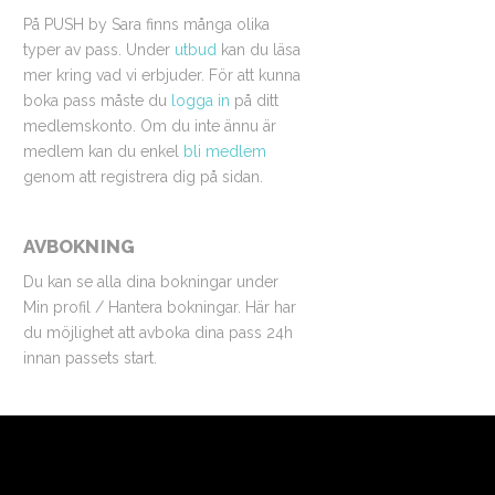
På PUSH by Sara finns många olika
typer av pass. Under
utbud
kan du läsa
mer kring vad vi erbjuder. För att kunna
boka pass måste du
logga in
på ditt
medlemskonto. Om du inte ännu är
medlem kan du enkel
bli medlem
genom att registrera dig på sidan.
AVBOKNING
Du kan se alla dina bokningar under
Min profil / Hantera bokningar. Här har
du möjlighet att avboka dina pass 24h
innan passets start.