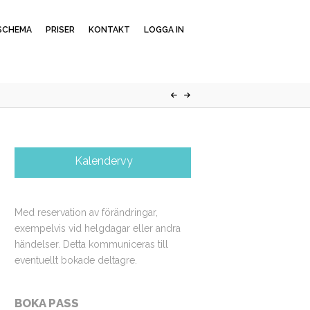
SCHEMA
PRISER
KONTAKT
LOGGA IN
Kalendervy
Med reservation av förändringar,
exempelvis vid helgdagar eller andra
händelser. Detta kommuniceras till
eventuellt bokade deltagre.
BOKA PASS