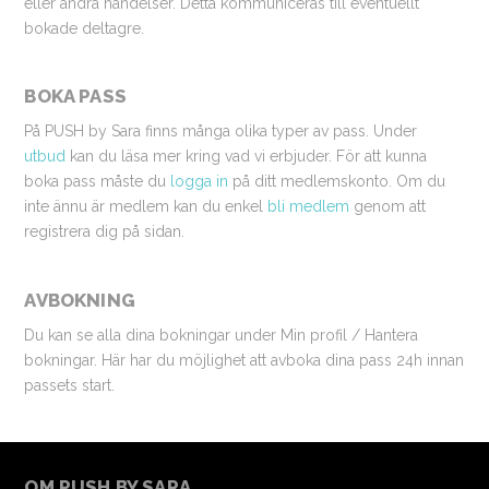
eller andra händelser. Detta kommuniceras till eventuellt
bokade deltagre.
BOKA PASS
På PUSH by Sara finns många olika typer av pass. Under
utbud
kan du läsa mer kring vad vi erbjuder. För att kunna
boka pass måste du
logga in
på ditt medlemskonto. Om du
inte ännu är medlem kan du enkel
bli medlem
genom att
registrera dig på sidan.
AVBOKNING
Du kan se alla dina bokningar under Min profil / Hantera
bokningar. Här har du möjlighet att avboka dina pass 24h innan
passets start.
OM PUSH BY SARA