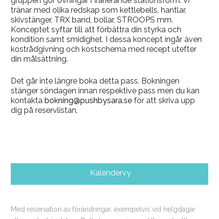
gruppen gör övningar i varierande stationsform. Vi
tränar med olika redskap som kettlebells, hantlar,
skivstänger, TRX band, bollar, STROOPS mm.
Konceptet syftar till att förbättra din styrka och
kondition samt smidighet. I dessa koncept ingår även
kostrådgivning och kostschema med recept utefter
din målsättning.
Det går inte längre boka detta pass. Bokningen
stänger söndagen innan respektive pass men du kan
kontakta
bokning@pushbysara.se
för att skriva upp
dig på reservlistan.
Kalendervy
Med reservation av förändringar, exempelvis vid helgdagar