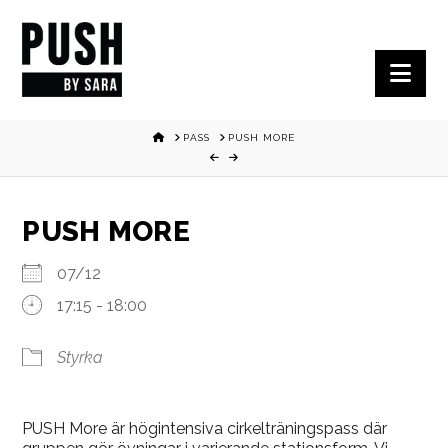
Nav
HOME
PASS
PUSH MORE
PUSH MORE
07/12
17:15 - 18:00
Styrka
PUSH More är högintensiva cirkelträningspass där