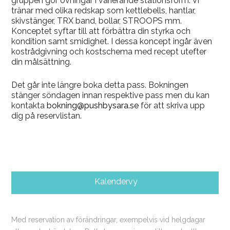
gruppen gör övningar i varierande stationsform. Vi
tränar med olika redskap som kettlebells, hantlar,
skivstänger, TRX band, bollar, STROOPS mm.
Konceptet syftar till att förbättra din styrka och
kondition samt smidighet. I dessa koncept ingår även
kostrådgivning och kostschema med recept utefter
din målsättning.
Det går inte längre boka detta pass. Bokningen
stänger söndagen innan respektive pass men du kan
kontakta
bokning@pushbysara.se
för att skriva upp
dig på reservlistan.
Kalendervy
Med reservation av förändringar, exempelvis vid helgdagar