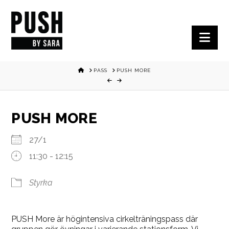
Nav
HOME
PASS
PUSH MORE
PUSH MORE
27/1
11:30 - 12:15
Styrka
PUSH More är högintensiva cirkelträningspass där