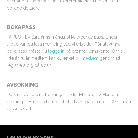
eller andra händelser. Detta kommuniceras till eventuellt
bokade deltagre.
BOKA PASS
På PUSH by Sara finns många olika typer av pass. Under
utbud
kan du läsa mer kring vad vi erbjuder. För att kunna
boka pass måste du
logga in
på ditt medlemskonto. Om du
inte ännu är medlem kan du enkel
bli medlem
genom att
registrera dig på sidan.
AVBOKNING
Du kan se alla dina bokningar under Min profil / Hantera
bokningar. Här har du möjlighet att avboka dina pass 24h innan
passets start.
OM PUSH BY SARA