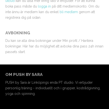
utbud
kan du läsa mer kring vad vi erbjuder. För att kunna
boka pass måste du
logga in
på ditt medlemskonto. Om du
inte ännu är medlem kan du enkel
bli medlem
genom att
registrera dig på sidan.
AVBOKNING
Du kan se alla dina bokningar under Min profil / Hantera
bokningar. Här har du möjlighet att avboka dina pass 24h innan
passets start.
OM PUSH BY SARA
PUSH by Sara är Linköpings enda PT studio. Vi erbjuder
personlig träning - individuellt och i grupper, kostrådgivning,
yoga och spinning.