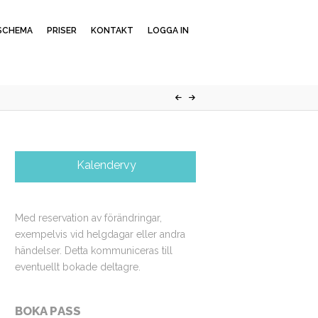
SCHEMA
PRISER
KONTAKT
LOGGA IN
Kalendervy
Med reservation av förändringar,
exempelvis vid helgdagar eller andra
händelser. Detta kommuniceras till
eventuellt bokade deltagre.
BOKA PASS