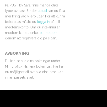
På PUSH by Sara finns många olika
typer av pass. Under
utbud
kan du läsa
mer kring vad vi erbjuder. För att kunna
boka pass måste du
logga in
på ditt
medlemskonto. Om du inte ännu är
medlem kan du enkel
bli medlem
genom att registrera dig på sidan.
AVBOKNING
Du kan se alla dina bokningar under
Min profil / Hantera bokningar. Här har
du möjlighet att avboka dina pass 24h
innan passets start.