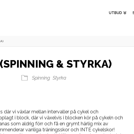
UTBUD
A)
(SPINNING & STYRKA)
Spinning
Styrka
 där vi växlar mellan intervaller på cykel och
plagt i block, där vi växelvis i blocken kör på cykeln och
nas som aldrig förr och få en grymt härlig mix av
kommenderar vanliga träningsskor och INTE cykelskor!