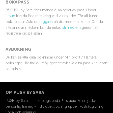
BOKA PASS
På PUSH by Sara finns många olika typer av pass. Under
utbud
kan du läsa mer kring vad vi erbjuder. För att kunna
boka pass måste du
logga in
på ditt medlemskonto. Om du
inte ännu är medlem kan du enkel
bli medlem
genom att
registrera dig på sidan.
AVBOKNING
Du kan se alla dina bokningar under Min profil / Hantera
bokningar. Här har du möjlighet att avboka dina pass 24h innan
passets start.
OM PUSH BY SARA
PUSH by Sara är Linköpings enda PT studio. Vi erbjuder
personlig träning - individuellt och i grupper, kostrådgivning,
yoga och spinning.