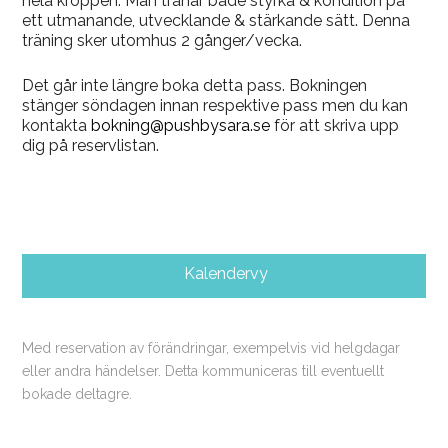
hela kroppen. Man tränar både styrka & kondition på
ett utmanande, utvecklande & stärkande sätt. Denna
träning sker utomhus 2 gånger/vecka.
Det går inte längre boka detta pass. Bokningen
stänger söndagen innan respektive pass men du kan
kontakta
bokning@pushbysara.se
för att skriva upp
dig på reservlistan.
Kalendervy
Med reservation av förändringar, exempelvis vid helgdagar
eller andra händelser. Detta kommuniceras till eventuellt
bokade deltagre.