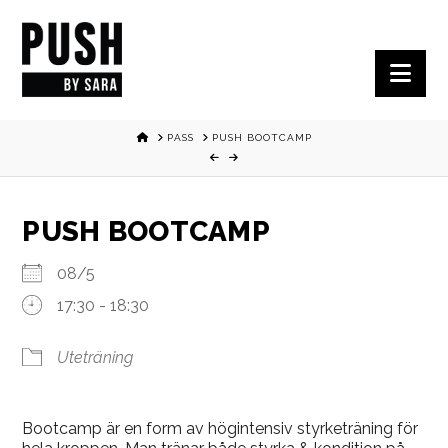
Nav
HOME
PASS
PUSH BOOTCAMP
PUSH BOOTCAMP
08/5
17:30 - 18:30
Uteträning
Bootcamp är en form av högintensiv styrketräning för